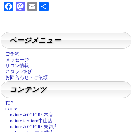
F
M
E
共
a
a
m
有
c
st
ai
e
o
l
ページメニュー
b
d
o
o
ご予約
o
n
メッセージ
サロン情報
k
スタッフ紹介
お問合わせ・ご依頼
コンテンツ
TOP
nature
nature & COLORS 本店
nature tamtam中山店
nature & COLORS 矢切店