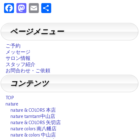
F
M
E
共
a
a
m
有
c
st
ai
ページメニュー
e
o
l
b
d
ご予約
メッセージ
o
o
サロン情報
o
n
スタッフ紹介
お問合わせ・ご依頼
k
コンテンツ
TOP
nature
nature & COLORS 本店
nature tamtam中山店
nature & COLORS 矢切店
nature colors 南八幡店
nature & colors 中山店