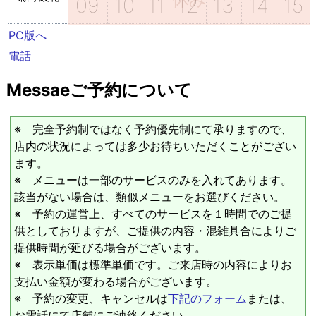
09
10
11
12
13
14
15
PC版へ
電話
Messaeご予約について
※ 完全予約制ではなく予約優先制にて承りますので、
店内の状況によっては多少お待ちいただくことがござい
ます。
※ メニューは一部のサービスのみを入れてあります。
該当がない場合は、類似メニューをお選びください。
※ 予約の運営上、すべてのサービスを１時間でのご提
供としておりますが、ご提供の内容・混雑具合によりご
提供時間が延びる場合がございます。
※ 表示単価は標準単価です。ご来店時の内容によりお
支払い金額が変わる場合がございます。
※ 予約の変更、キャンセルは
下記のフォーム
または、
お電話にて店舗にご連絡ください。