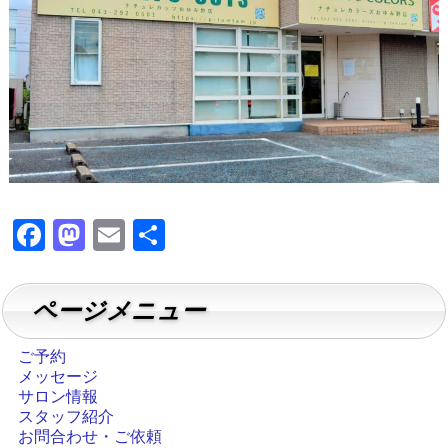
F
M
E
共
a
a
m
有
c
st
ai
ページメニュー
e
o
l
b
d
ご予約
メッセージ
o
o
サロン情報
o
n
スタッフ紹介
お問合わせ・ご依頼