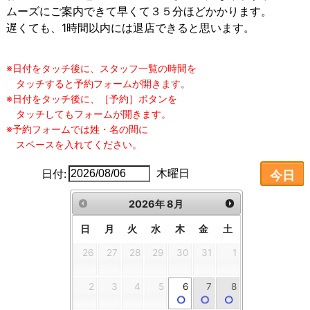
ムーズにご案内できて早くて３５分ほどかかります。
遅くても、1時間以内には退店できると思います。
木曜日
日付:
今日
2026
年
8月
日
月
火
水
木
金
土
26
27
28
29
30
31
1
2
3
4
5
6
7
8