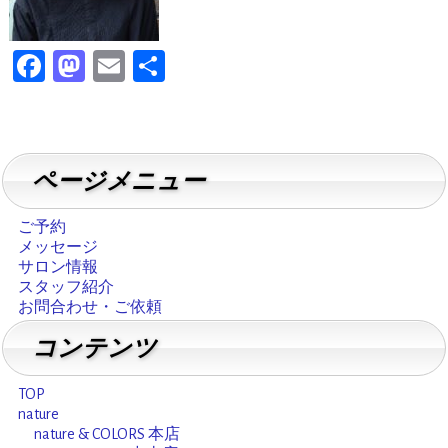
F
M
E
共
a
a
m
有
c
st
ai
e
o
l
ページメニュー
b
d
o
o
ご予約
o
n
メッセージ
サロン情報
k
スタッフ紹介
お問合わせ・ご依頼
コンテンツ
TOP
nature
nature & COLORS 本店