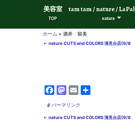
美容室 tam tam / nature / 
TOP
nature
ホーム
»
酒井 留美
←
nature CUTS and COLORS 清見台店(9/8
投稿ナビゲーション
F
M
E
共
a
a
m
有
パーマリンク
c
st
ai
e
o
l
←
nature CUTS and COLORS 清見台店(9/8
投稿ナビゲーション
b
d