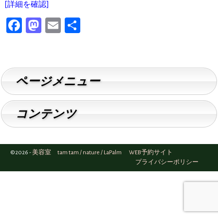
[詳細を確認]
F
M
E
共
a
a
m
有
c
st
ai
e
o
l
ページメニュー
b
d
o
o
コンテンツ
o
n
k
©2026 -
美容室 tam tam / nature / LaPalm WEB予約サイト
プライバシーポリシー