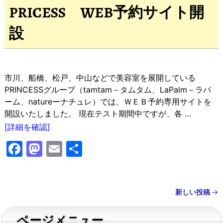
e
o
l
PRICESS WEB予約サイト開
b
d
設
o
o
o
n
k
市川、船橋、松戸、中山などで美容室を展開している
PRINCESSグループ（tamtam－タムタム、LaPalm－ラパ
ーム、natureーナチュレ）では、ＷＥＢ予約専用サイトを
開設いたしました。 現在テスト期間中ですが、各
…
[詳細を確認]
F
M
E
共
a
a
m
有
c
st
ai
e
o
l
新しい投稿
→
投稿ナビゲーション
b
d
ページメニュー