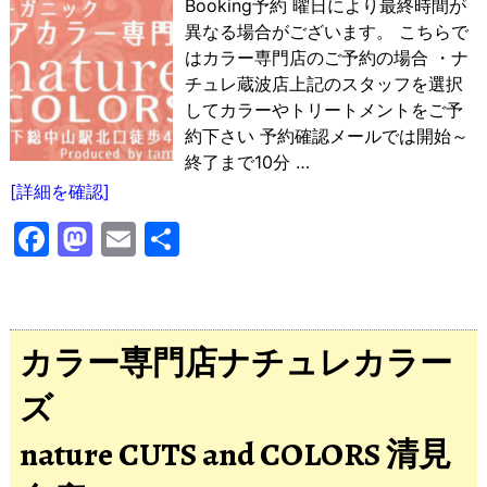
Booking予約 曜日により最終時間が
異なる場合がございます。 こちらで
はカラー専門店のご予約の場合 ・ナ
チュレ蔵波店上記のスタッフを選択
してカラーやトリートメントをご予
約下さい 予約確認メールでは開始～
終了まで10分
…
[詳細を確認]
F
M
E
共
a
a
m
有
c
st
ai
e
o
l
カラー専門店ナチュレカラー
b
d
ズ
o
o
o
n
nature CUTS and COLORS 清見
k