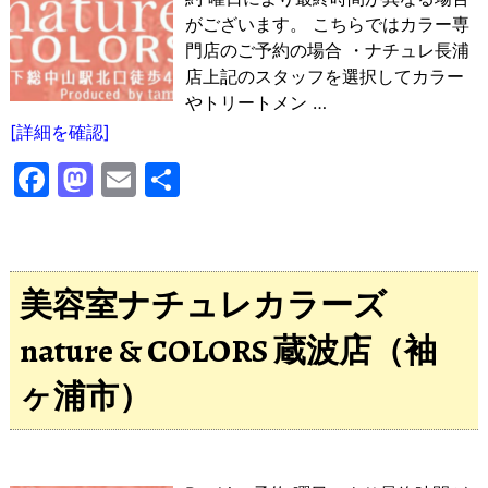
がございます。 こちらではカラー専
門店のご予約の場合 ・ナチュレ長浦
店上記のスタッフを選択してカラー
やトリートメン
…
[詳細を確認]
F
M
E
共
a
a
m
有
c
st
ai
e
o
l
美容室ナチュレカラーズ
b
d
nature & COLORS 蔵波店（袖
o
o
o
n
ヶ浦市）
k