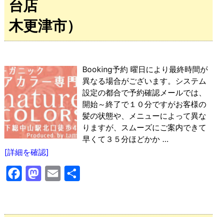
台店
木更津市）
Booking予約 曜日により最終時間が
異なる場合がございます。システム
設定の都合で予約確認メールでは、
開始～終了で１０分ですがお客様の
髪の状態や、メニューによって異な
りますが、スムーズにご案内できて
早くて３５分ほどかか
…
[詳細を確認]
F
M
E
共
a
a
m
有
c
st
ai