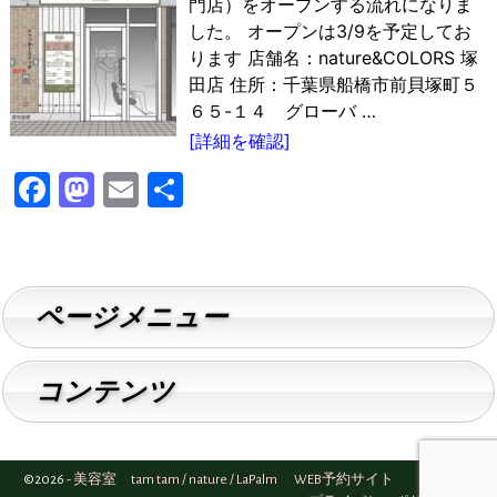
門店）をオープンする流れになりま
した。 オープンは3/9を予定してお
ります 店舗名：nature&COLORS 塚
田店 住所：千葉県船橋市前貝塚町５
６５-１４ グローバ
…
[詳細を確認]
F
M
E
共
a
a
m
有
c
st
ai
e
o
l
ページメニュー
b
d
o
o
コンテンツ
o
n
k
©2026 -
美容室 tam tam / nature / LaPalm WEB予約サイト