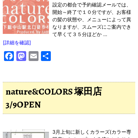
設定の都合で予約確認メールでは、
開始～終了で１０分ですが、お客様
の髪の状態や、メニューによって異
なりますが、スムーズにご案内でき
て早くて３５分ほどか
…
[詳細を確認]
F
M
E
共
a
a
m
有
c
st
ai
e
o
l
nature&COLORS 塚田店
b
d
3/9OPEN
o
o
o
n
k
3月上旬に新しくカラーズ(カラー専