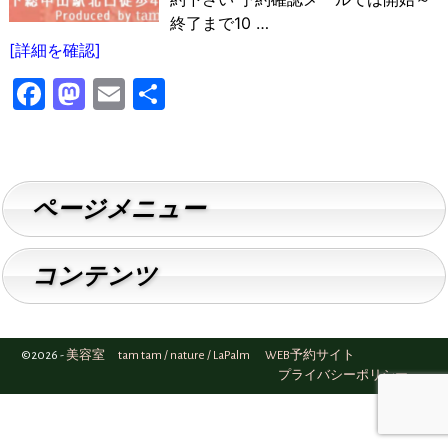
終了まで10
…
[詳細を確認]
F
M
E
共
a
a
m
有
c
st
ai
e
o
l
ページメニュー
b
d
o
o
コンテンツ
o
n
k
©2026 -
美容室 tam tam / nature / LaPalm WEB予約サイト
プライバシーポリシー