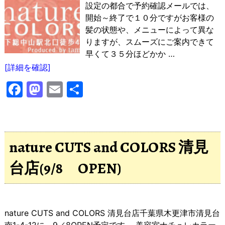
設定の都合で予約確認メールでは、
開始～終了で１０分ですがお客様の
髪の状態や、メニューによって異な
りますが、スムーズにご案内できて
早くて３５分ほどかか
…
[詳細を確認]
F
M
E
共
a
a
m
有
c
st
ai
e
o
l
nature CUTS and COLORS 清見
b
d
台店(9/8 OPEN)
o
o
o
n
k
nature CUTS and COLORS 清見台店千葉県木更津市清見台
南1-4-12に 9／8OPEN予定です。 美容室ナチュレカラー